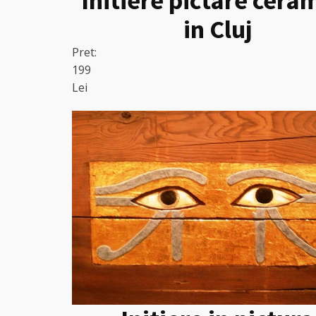
Initiere pictare cera
in Cluj
Pret:
199
Lei