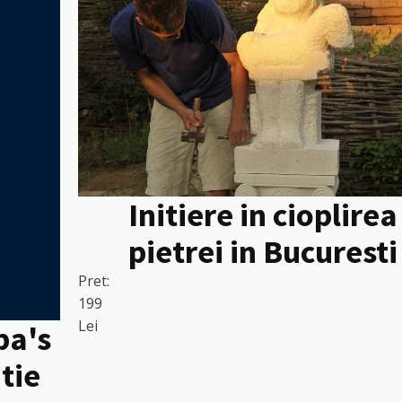
Initiere in cioplirea
pietrei in Bucuresti
Pret:
199
Lei
pa's
itie