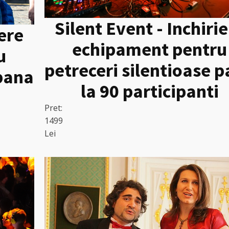
Silent Event - Inchiri
iere
echipament pentru
u
petreceri silentioase 
 pana
la 90 participanti
Pret:
1499
Lei