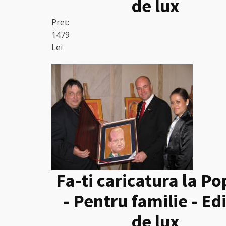
de lux
Pret:
1479
Lei
Fa-ti caricatura la Po
- Pentru familie - Edi
de lux