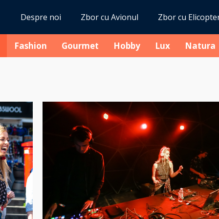
Despre noi
Zbor cu Avionul
Zbor cu Elicopte
Fashion
Gourmet
Hobby
Lux
Natura