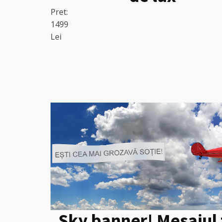
Pret:
1499
Lei
Sky banner! Mesajul