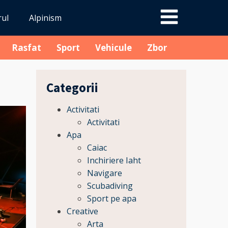
rul
Alpinism
Rasfat
Sport
Vehicule
Zbor
Categorii
Activitati
Activitati
Apa
Caiac
Inchiriere Iaht
Navigare
Scubadiving
Sport pe apa
Creative
Arta