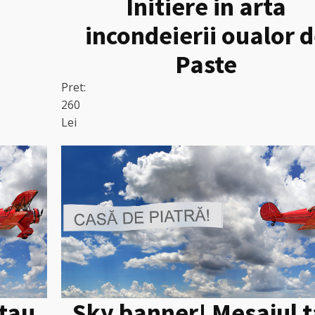
Initiere in arta
incondeierii oualor 
Paste
Pret:
260
Lei
 tau
Sky banner! Mesajul 