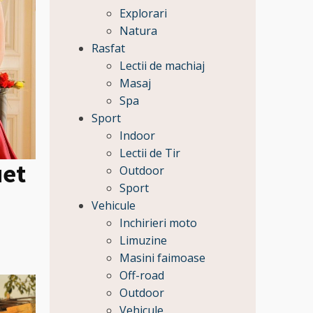
Explorari
Natura
Rasfat
Lectii de machiaj
Masaj
Spa
Sport
Indoor
Lectii de Tir
uet
Outdoor
Sport
Vehicule
Inchirieri moto
Limuzine
Masini faimoase
Off-road
Outdoor
Vehicule