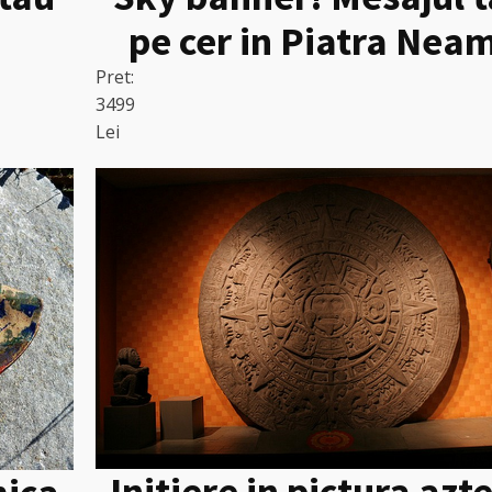
pe cer in Piatra Nea
Pret:
3499
Lei
Initiere in pictura azt