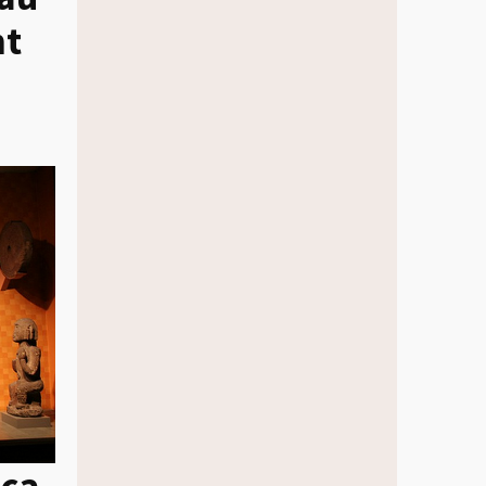
mt
eca