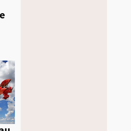
de
tau