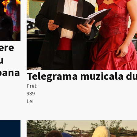
iere
u
 pana
Telegrama muzicala d
Pret:
989
Lei