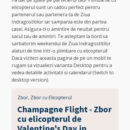
l-a dat pe spate pe partenerul tau? Plimbarile cu
elicopterul sunt un cadou perfect pentru
partenerul sau partenera ta de Ziua
Indragostitilor iar sampania este din partea
casei. Asigura-ti o amintire de neuitat pentru
sacul tau de amintiri. Te asteptam la bord sa
sarbatorim weekendul de Ziua Indragostitilor
alaturi de tine intr-o plimbare cu elicopterul!
Daca vizitezi aceasta pagina de pe un mobil te
rugam sa vizualiezi varianta Desktop pentru a
vedea detaliile activitatii si calendarul (Switch to
desktop version).
Zbor
,
Zbor cu Elicopterul
Champagne Flight - Zbor
cu elicopterul de
Valentine's Day in