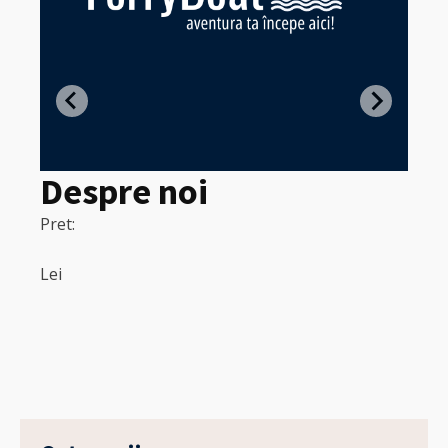
Z
in
Despre noi
Pret:
320
Pret:
Lei
Lei