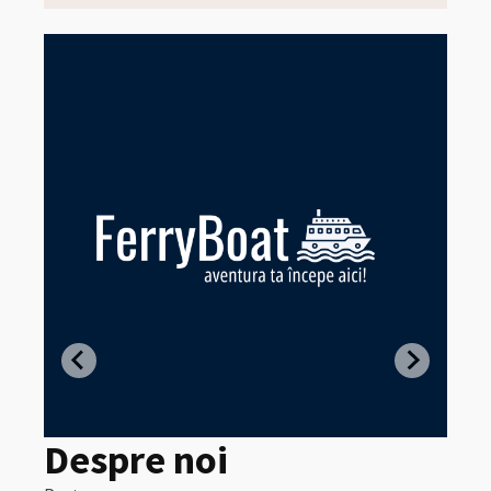
Z
in
Despre noi
Pret:
320