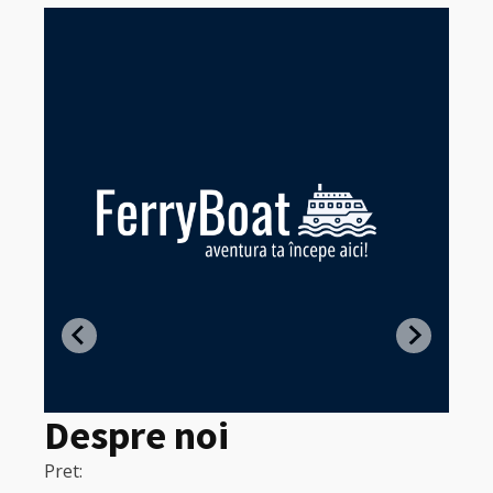
Z
in
Despre noi
Pret:
320
Pret:
Lei