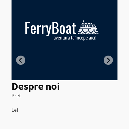
Z
in
Despre noi
Pret:
320
Pret:
Lei
Lei