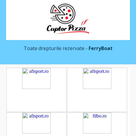
Toate drepturile rezervate -
FerryBoat