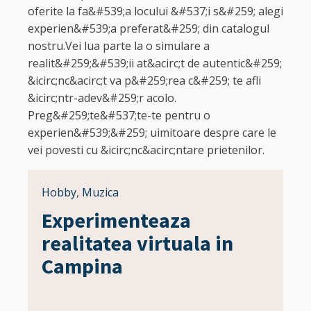
oferite la fa&#539;a locului &#537;i s&#259; alegi
experien&#539;a preferat&#259; din catalogul
nostru.Vei lua parte la o simulare a
realit&#259;&#539;ii at&acirc;t de autentic&#259;
&icirc;nc&acirc;t va p&#259;rea c&#259; te afli
&icirc;ntr-adev&#259;r acolo.
Preg&#259;te&#537;te-te pentru o
experien&#539;&#259; uimitoare despre care le
vei povesti cu &icirc;nc&acirc;ntare prietenilor.
Hobby
,
Muzica
Experimenteaza
realitatea virtuala in
Campina