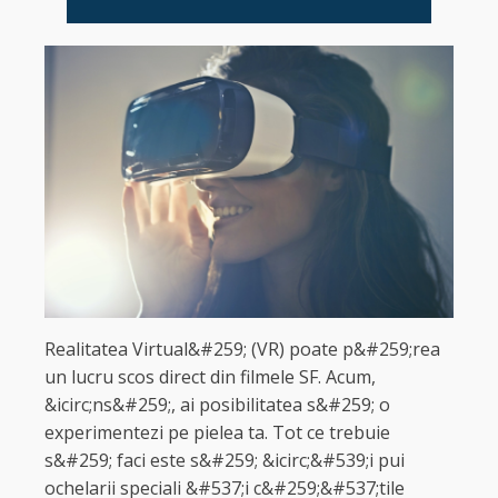
Realitatea Virtual&#259; (VR) poate p&#259;rea
un lucru scos direct din filmele SF. Acum,
&icirc;ns&#259;, ai posibilitatea s&#259; o
experimentezi pe pielea ta. Tot ce trebuie
s&#259; faci este s&#259; &icirc;&#539;i pui
ochelarii speciali &#537;i c&#259;&#537;tile