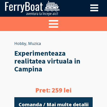
Hobby
,
Muzica
Experimenteaza
realitatea virtuala in
Campina
Pret:
259
lei
Comanda / Mai multe detalii