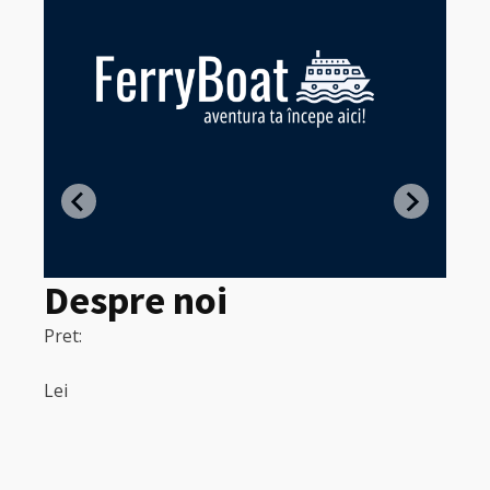
Z
in
Despre noi
Pret:
320
Pret:
Lei
Lei