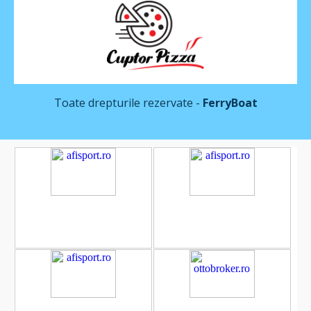
Toate drepturile rezervate -
FerryBoat