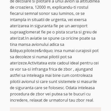
de decolare si pilotare a unui avion la altitudinea
de croaziera, 12000 m, explicandu-ti rostul
fiecarui semnal sonor sau luminos, ce se
intampla in situatii de urgenta, vei exersa
aterizarea in siguranta fie pe un aeroport
supraaglomerat fie pe o pista scurta si greu de
aterizat.In aviatie se spune ca oricine poate sa
tina mansa avionului adica sa
&ldquo;piloteze&rdquo; insa numai curajosii pot
sa decoleze si numai pilotii pot sa
aterizeze.Activitatea este cadoul ideal pentru cei
ce vor sa-si infranga frica de zbor , ajungand
astfel sa inteleaga mai bine cum controleaza
pilotii avionul si care sunt sistemele si masurile
de siguranta care se folosesc. Odata inteleasa
procedura de zbor vei putea sa te bucuri cu
incredere, relaxat de urmatorul tau zbor real.