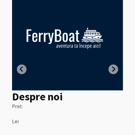
Z
in
Despre noi
Pret:
320
Pret:
Lei
Lei