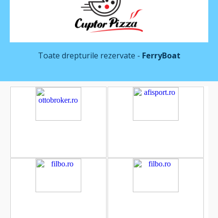
Toate drepturile rezervate -
FerryBoat