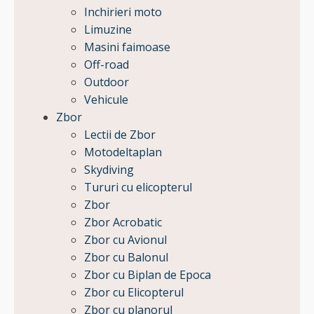
Inchirieri moto
Limuzine
Masini faimoase
Off-road
Outdoor
Vehicule
Zbor
Lectii de Zbor
Motodeltaplan
Skydiving
Tururi cu elicopterul
Zbor
Zbor Acrobatic
Zbor cu Avionul
Zbor cu Balonul
Zbor cu Biplan de Epoca
Zbor cu Elicopterul
Zbor cu planorul