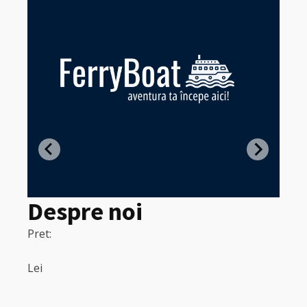
Z
in
Despre noi
Pret:
320
Pret:
Lei
Lei