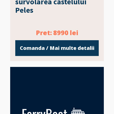
survolarea castelului
Peles
Pret:
8990
lei
Comanda / Mai multe detalii