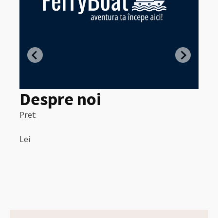
Z
in
Despre noi
Pret:
320
Pret:
Lei
Lei