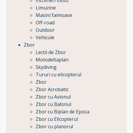
Inchirieri moto
Limuzine
Masini faimoase
Off-road
Outdoor
Vehicule
Zbor
Lectii de Zbor
Motodeltaplan
Skydiving
Tururi cu elicopterul
Zbor
Zbor Acrobatic
Zbor cu Avionul
Zbor cu Balonul
Zbor cu Biplan de Epoca
Zbor cu Elicopterul
Zbor cu planorul