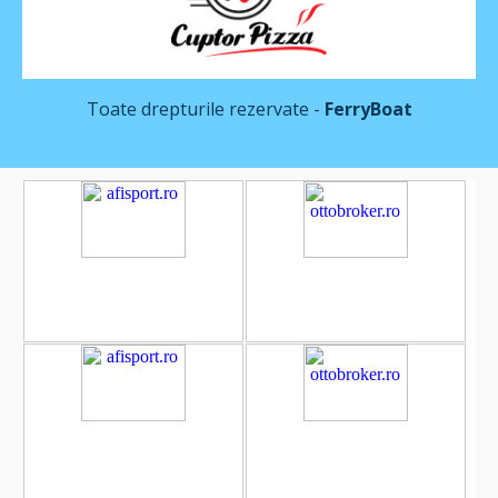
Toate drepturile rezervate -
FerryBoat