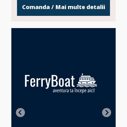
Comanda / Mai multe detalii
Z
in