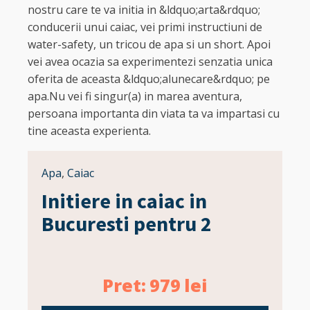
nostru care te va initia in &ldquo;arta&rdquo;
conducerii unui caiac, vei primi instructiuni de
water-safety, un tricou de apa si un short. Apoi
vei avea ocazia sa experimentezi senzatia unica
oferita de aceasta &ldquo;alunecare&rdquo; pe
apa.Nu vei fi singur(a) in marea aventura,
persoana importanta din viata ta va impartasi cu
tine aceasta experienta.
Apa
,
Caiac
Initiere in caiac in
Bucuresti pentru 2
Pret:
979
lei