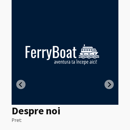
Z
in
Despre noi
Pret:
320
Pret:
Lei