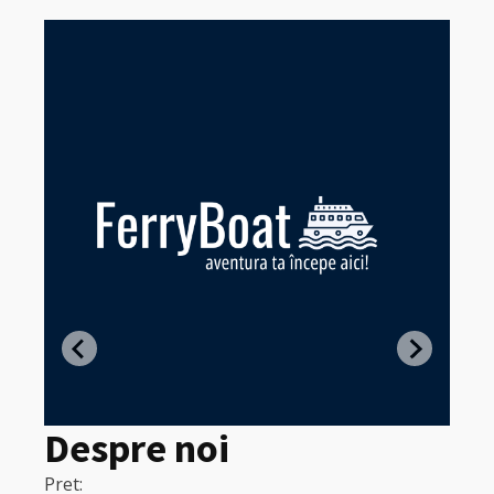
Z
in
Despre noi
Pret:
320
Pret: