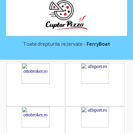
Toate drepturile rezervate -
FerryBoat