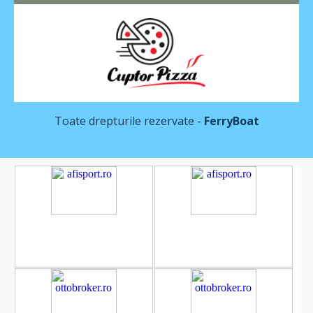
Toate drepturile rezervate -
FerryBoat