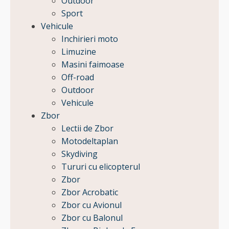
Outdoor
Sport
Vehicule
Inchirieri moto
Limuzine
Masini faimoase
Off-road
Outdoor
Vehicule
Zbor
Lectii de Zbor
Motodeltaplan
Skydiving
Tururi cu elicopterul
Zbor
Zbor Acrobatic
Zbor cu Avionul
Zbor cu Balonul