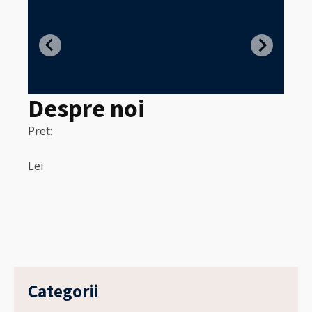
Z
in
Despre noi
Pret:
320
Pret:
Lei
Lei
Categorii