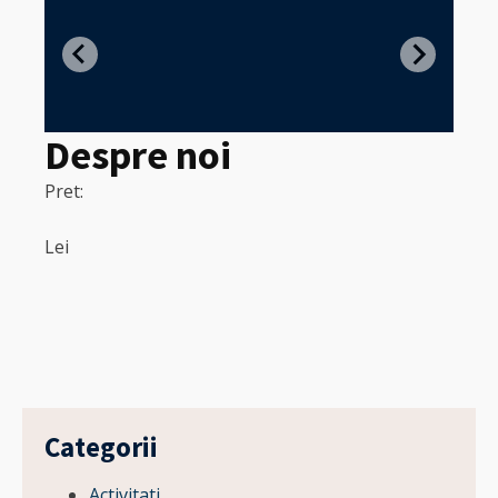
Z
in
Despre noi
Pret:
320
Pret:
Lei
Lei
Categorii
Activitati