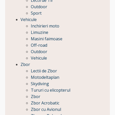
Lectii de Tir
Outdoor
Sport
Vehicule
Inchirieri moto
Limuzine
Masini faimoase
Off-road
Outdoor
Vehicule
Zbor
Lectii de Zbor
Motodeltaplan
Skydiving
Tururi cu elicopterul
Zbor
Zbor Acrobatic
Zbor cu Avionul