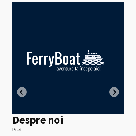
Z
in
Despre noi
Pret:
320
Pret:
Lei