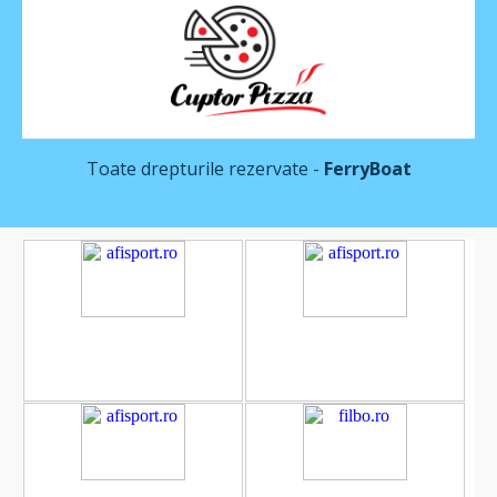
Toate drepturile rezervate -
FerryBoat