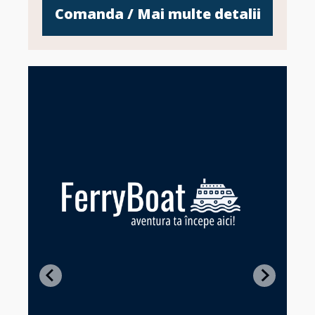
Comanda / Mai multe detalii
Z
in