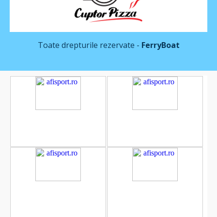
Toate drepturile rezervate -
FerryBoat