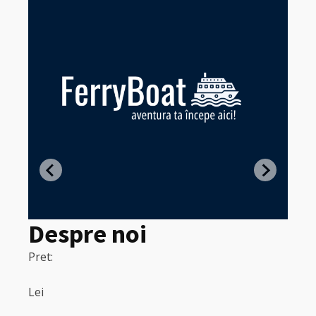
Z
in
Despre noi
Pret:
320
Pret:
Lei
Lei