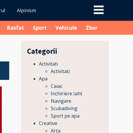
rul
Alpinism
Rasfat
Sport
Vehicule
Zbor
Categorii
Activitati
Activitati
Apa
Caiac
Inchiriere Iaht
Navigare
Scubadiving
Sport pe apa
Creative
Arta