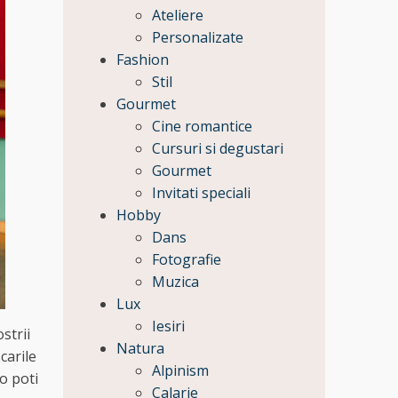
Ateliere
Personalizate
Fashion
Stil
Gourmet
Cine romantice
Cursuri si degustari
Gourmet
Invitati speciali
Hobby
Dans
Fotografie
Muzica
Lux
Iesiri
strii
Natura
carile
Alpinism
 o poti
Calarie