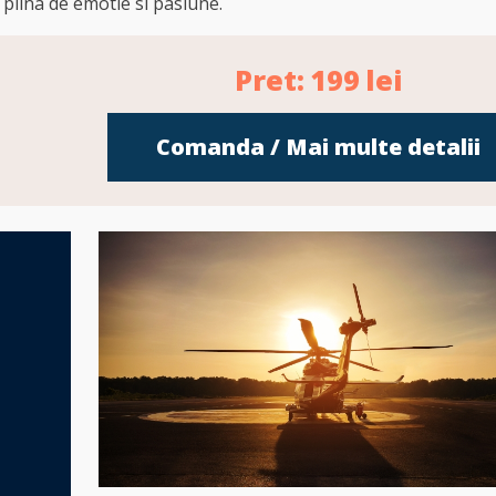
 plina de emotie si pasiune.
Pret:
199
lei
Comanda / Mai multe detalii