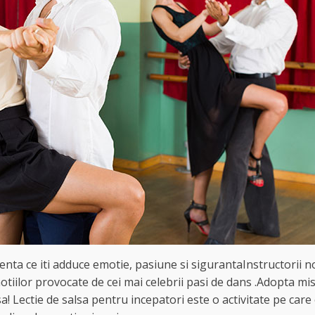
enta ce iti adduce emotie, pasiune si sigurantaInstructorii no
iilor provocate de cei mai celebrii pasi de dans .Adopta mis
a! Lectie de salsa pentru incepatori este o activitate pe care