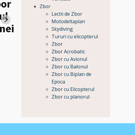
bor
Zbor
ul
Heli tur de lux la Caste
Lectii de Zbor
Motodeltaplan
nei
Bran si Survolarea
Skydiving
Tururi cu elicopterul
Castelului Peles pentru
Zbor
Pret:
Zbor Acrobatic
59650
Zbor cu Avionul
Lei
Zbor cu Balonul
Zbor cu Biplan de
Epoca
Zbor cu Elicopterul
Zbor cu planorul