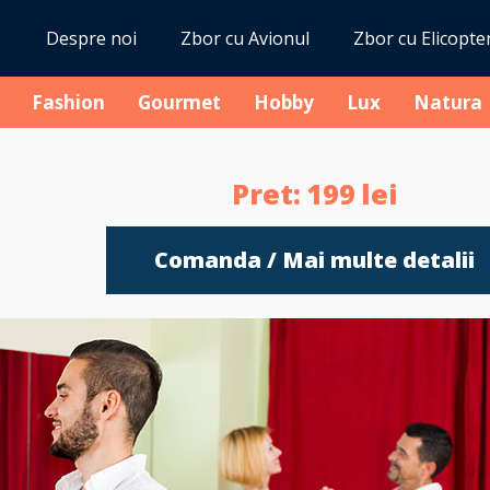
Despre noi
Zbor cu Avionul
Zbor cu Elicopte
Fashion
Gourmet
Hobby
Lux
Natura
Pret:
199
lei
Comanda / Mai multe detalii