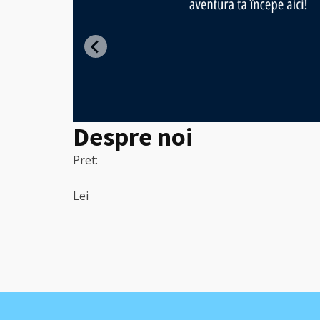
ght -
entru
Despre noi
Pret:
Lei