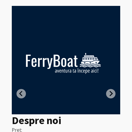
Z
in
Despre noi
Pret:
320
Pret: