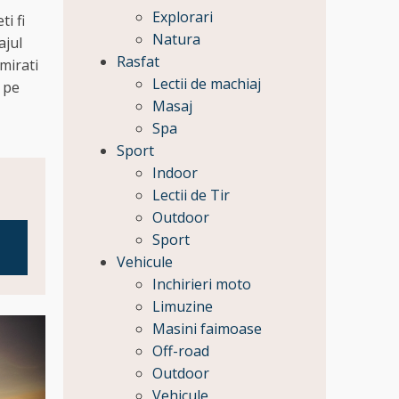
Explorari
i fi
Natura
ajul
Rasfat
mirati
Lectii de machiaj
 pe
Masaj
Spa
Sport
Indoor
Lectii de Tir
Outdoor
Sport
Vehicule
Inchirieri moto
Limuzine
Masini faimoase
Off-road
Outdoor
Vehicule