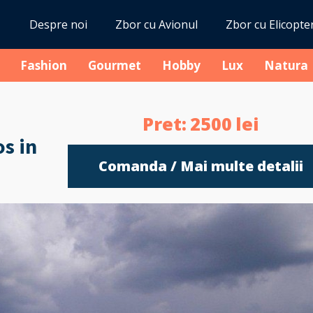
Despre noi
Zbor cu Avionul
Zbor cu Elicopte
Fashion
Gourmet
Hobby
Lux
Natura
Pret:
2500
lei
s in
Comanda / Mai multe detalii