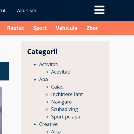
rul
Alpinism
Rasfat
Sport
Vehicule
Zbor
Categorii
Activitati
Activitati
Apa
Caiac
Inchiriere Iaht
Navigare
Scubadiving
Sport pe apa
Creative
Arta