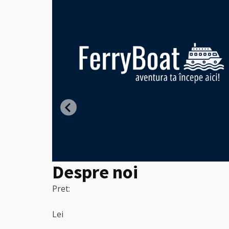
ght -
entru
Despre noi
Pret:
Lei