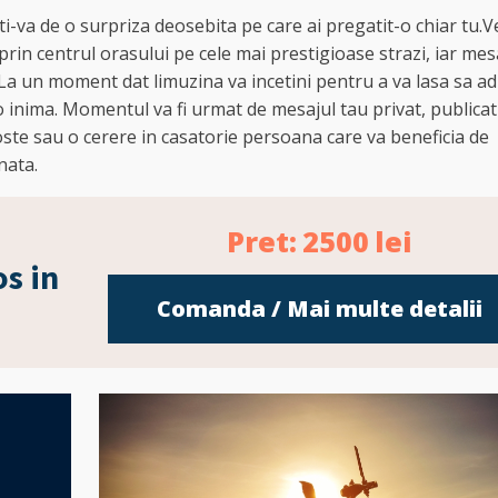
i-va de o surpriza deosebita pe care ai pregatit-o chiar tu.Vet
prin centrul orasului pe cele mai prestigioase strazi, iar mes
.La un moment dat limuzina va incetini pentru a va lasa sa ad
o inima. Momentul va fi urmat de mesajul tau privat, publicat
oste sau o cerere in casatorie persoana care va beneficia de
nata.
Pret:
2500
lei
s in
Comanda / Mai multe detalii