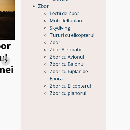
Zbor
Lectii de Zbor
Motodeltaplan
Skydiving
Tururi cu elicopterul
bor
Zbor
Zbor Acrobatic
ul
Heli tur de lux la Caste
Zbor cu Avionul
Zbor cu Balonul
nei
Bran si Survolarea
Zbor cu Biplan de
Castelului Peles pentru
Epoca
Zbor cu Elicopterul
Pret:
Zbor cu planorul
59650
Lei