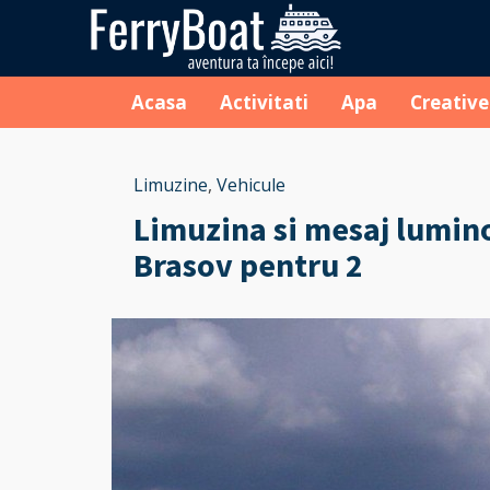
Acasa
Activitati
Apa
Creative
Limuzine
,
Vehicule
Limuzina si mesaj lumino
Brasov pentru 2