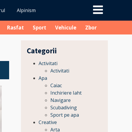
rul
Alpinism
Rasfat
Sport
Vehicule
Zbor
Categorii
Activitati
Activitati
Apa
Caiac
Inchiriere Iaht
Navigare
Scubadiving
Sport pe apa
Creative
Arta