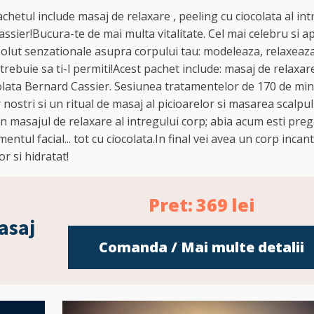
achetul include masaj de relaxare , peeling cu ciocolata al int
assier!Bucura-te de mai multa vitalitate. Cel mai celebru si a
olut senzationale asupra corpului tau: modeleaza, relaxeaza
trebuie sa ti-l permiti!Acest pachet include: masaj de relaxar
ocolata Bernard Cassier. Sesiunea tratamentelor de 170 de mi
nostri si un ritual de masaj al picioarelor si masarea scalpul
n masajul de relaxare al intregului corp; abia acum esti preg
ntul facial... tot cu ciocolata.In final vei avea un corp incan
r si hidratat!
Pret:
369
lei
asaj
Comanda / Mai multe detalii