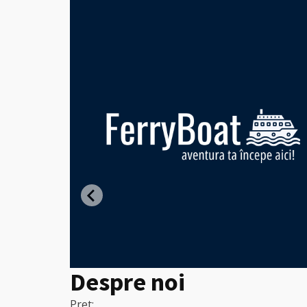
ght -
entru
Despre noi
Pret: