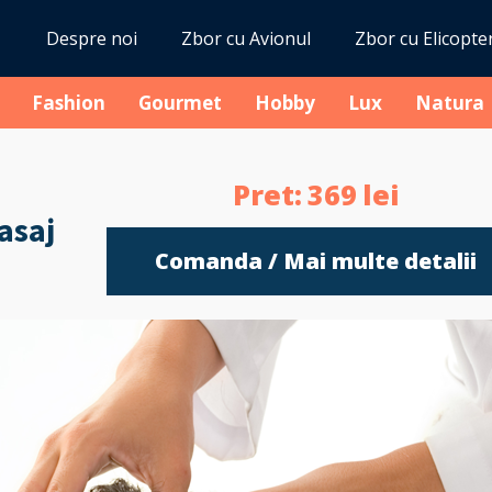
Despre noi
Zbor cu Avionul
Zbor cu Elicopte
Fashion
Gourmet
Hobby
Lux
Natura
Pret:
369
lei
asaj
Comanda / Mai multe detalii