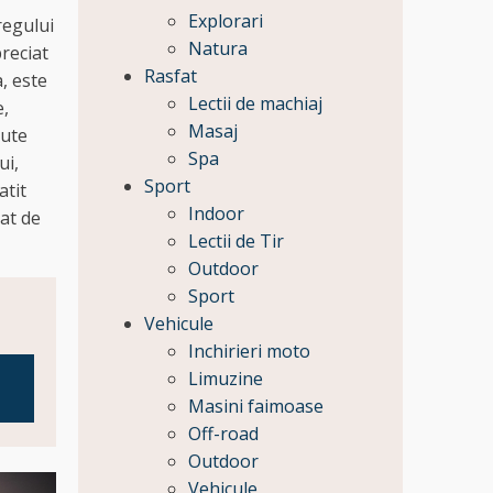
Explorari
regului
Natura
preciat
Rasfat
, este
Lectii de machiaj
e,
Masaj
nute
Spa
ui,
Sport
atit
Indoor
tat de
Lectii de Tir
Outdoor
Sport
Vehicule
Inchirieri moto
Limuzine
Masini faimoase
Off-road
Outdoor
Vehicule