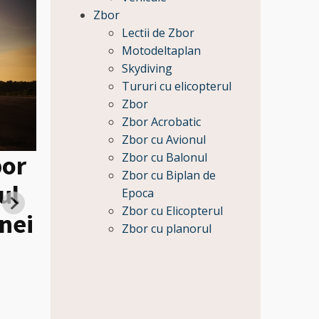
Zbor
Lectii de Zbor
Motodeltaplan
Skydiving
Tururi cu elicopterul
Zbor
Zbor Acrobatic
Zbor cu Avionul
bor
Zbor cu Balonul
Zbor cu Biplan de
ul
Heli tur de lux la Caste
Epoca
Zbor cu Elicopterul
nei
Bran si Survolarea
Zbor cu planorul
Castelului Peles pentru
Pret:
59650
Lei