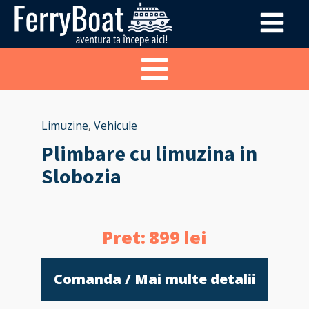
Limuzine
,
Vehicule
Plimbare cu limuzina in
Slobozia
Pret:
899
lei
Comanda / Mai multe detalii