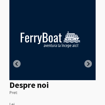
Z
in
Despre noi
Pret:
320
Pret:
Lei
Lei