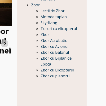
Zbor
Lectii de Zbor
Motodeltaplan
Skydiving
bor
Tururi cu elicopterul
Zbor
ul
Heli tur de lux la Caste
Zbor Acrobatic
Zbor cu Avionul
nei
Bran si Survolarea
Zbor cu Balonul
Castelului Peles pentru
Zbor cu Biplan de
Epoca
Pret:
Zbor cu Elicopterul
59650
Zbor cu planorul
Lei