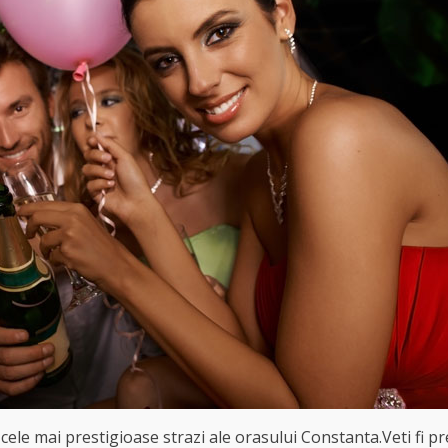
 cele mai prestigioase strazi ale orasului Constanta.Veti fi pr