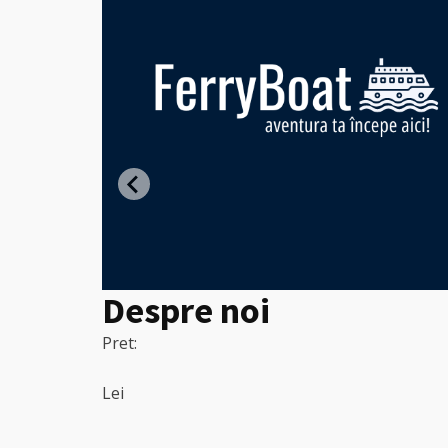
ght -
entru
Despre noi
Pret:
Lei