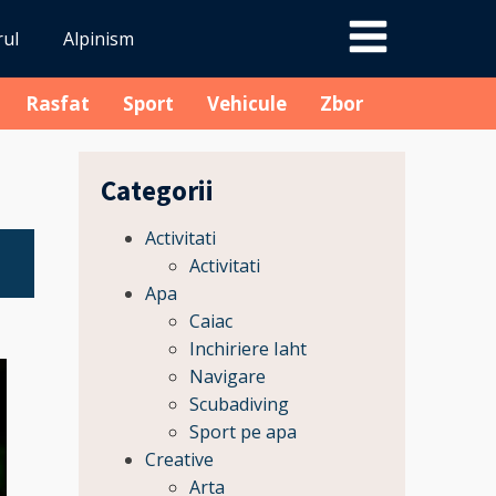
rul
Alpinism
Rasfat
Sport
Vehicule
Zbor
Categorii
Activitati
Activitati
Apa
Caiac
Inchiriere Iaht
Navigare
Scubadiving
Sport pe apa
Creative
Arta