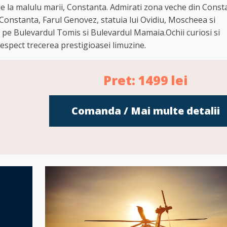
 de la malulu marii, Constanta. Admirati zona veche din Const
n Constanta, Farul Genovez, statuia lui Ovidiu, Moscheea si
 pe Bulevardul Tomis si Bulevardul Mamaia.Ochii curiosi si
 respect trecerea prestigioasei limuzine.
Pret:
1499
lei
Comanda / Mai multe detalii