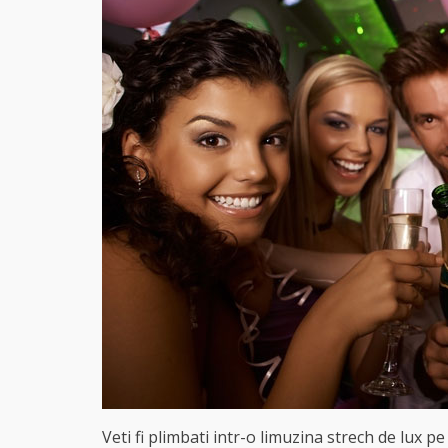
Veti fi plimbati intr-o limuzina strech de lux pe