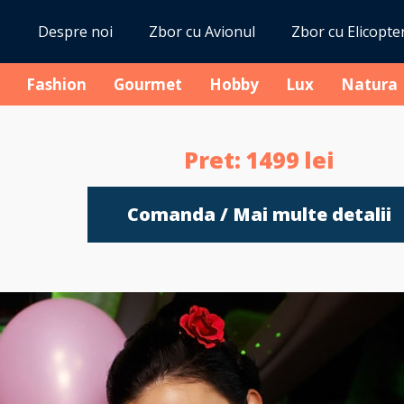
Despre noi
Zbor cu Avionul
Zbor cu Elicopte
Fashion
Gourmet
Hobby
Lux
Natura
Pret:
1499
lei
Comanda / Mai multe detalii