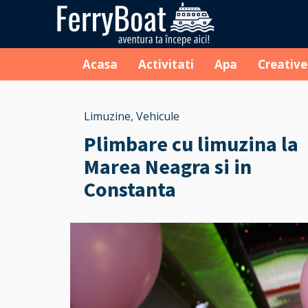
Acasa
Activitati
Apa
Creative
Limuzine
,
Vehicule
Plimbare cu limuzina la
Marea Neagra si in
Constanta