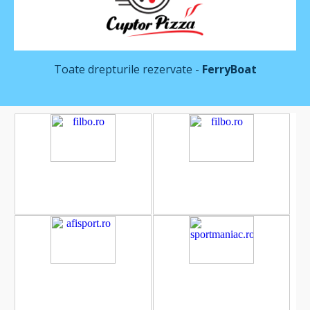
Toate drepturile rezervate -
FerryBoat