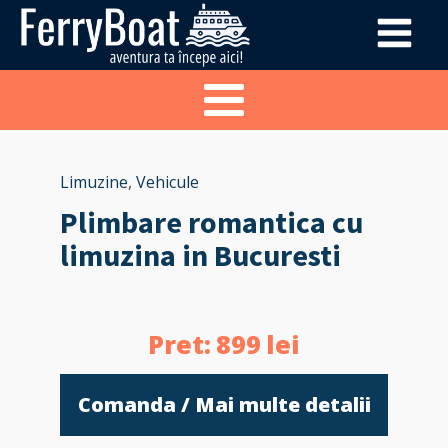
Limuzine
,
Vehicule
Plimbare romantica cu
limuzina in Bucuresti
Pret:
899
lei
Comanda / Mai multe detalii