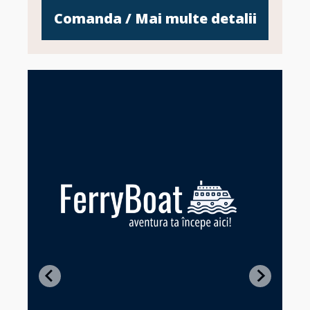
Comanda / Mai multe detalii
Z
in