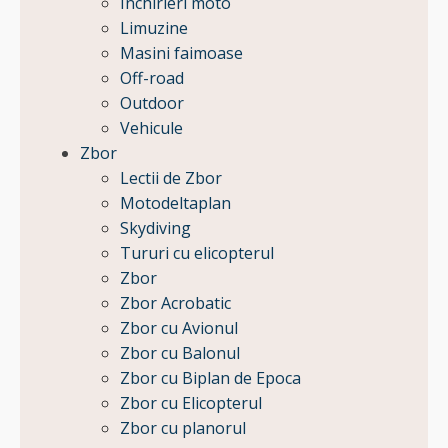
Inchirieri moto
Limuzine
Masini faimoase
Off-road
Outdoor
Vehicule
Zbor
Lectii de Zbor
Motodeltaplan
Skydiving
Tururi cu elicopterul
Zbor
Zbor Acrobatic
Zbor cu Avionul
Zbor cu Balonul
Zbor cu Biplan de Epoca
Zbor cu Elicopterul
Zbor cu planorul