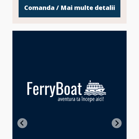
Comanda / Mai multe detalii
Z
in