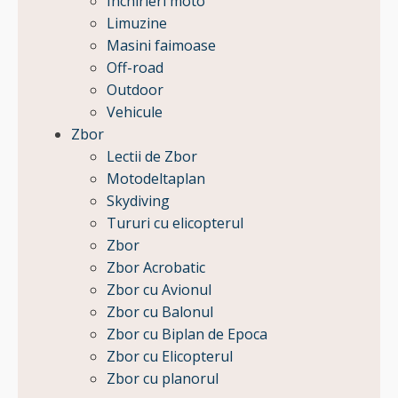
Inchirieri moto
Limuzine
Masini faimoase
Off-road
Outdoor
Vehicule
Zbor
Lectii de Zbor
Motodeltaplan
Skydiving
Tururi cu elicopterul
Zbor
Zbor Acrobatic
Zbor cu Avionul
Zbor cu Balonul
Zbor cu Biplan de Epoca
Zbor cu Elicopterul
Zbor cu planorul