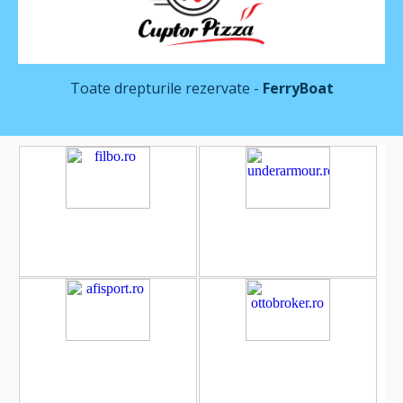
Toate drepturile rezervate -
FerryBoat