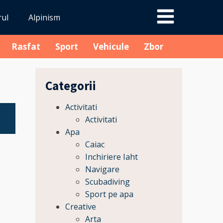
rul
Alpinism
Rasfat
Sport
Vehicule
Zbor
Categorii
Activitati
Activitati
Apa
Caiac
Inchiriere Iaht
Navigare
Scubadiving
Sport pe apa
Creative
Arta