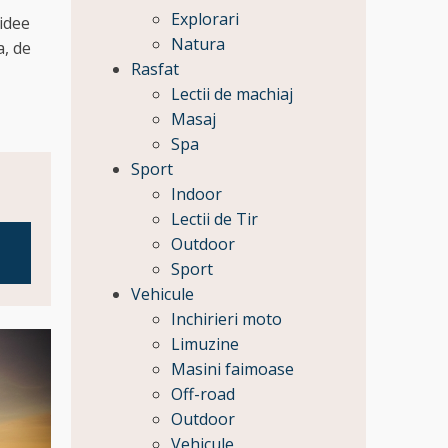
Explorari
 idee
Natura
a, de
Rasfat
Lectii de machiaj
Masaj
Spa
Sport
Indoor
Lectii de Tir
Outdoor
Sport
Vehicule
Inchirieri moto
Limuzine
Masini faimoase
Off-road
Outdoor
Vehicule