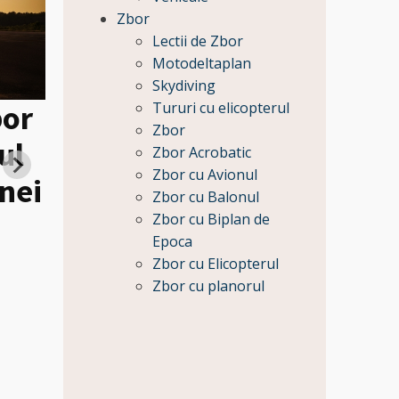
Zbor
Lectii de Zbor
Motodeltaplan
Skydiving
bor
Tururi cu elicopterul
Zbor
ul
Heli tur de lux la Caste
Zbor Acrobatic
Zbor cu Avionul
nei
Bran si Survolarea
Zbor cu Balonul
Castelului Peles pentru
Zbor cu Biplan de
Epoca
Pret:
Zbor cu Elicopterul
59650
Zbor cu planorul
Lei