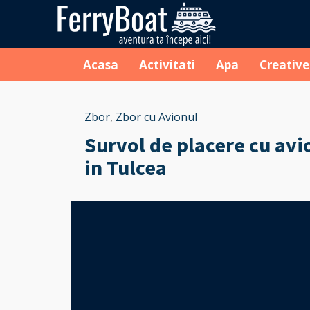
Acasa
Activitati
Apa
Creative
Zbor
,
Zbor cu Avionul
Survol de placere cu avi
in Tulcea