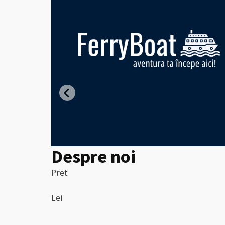
ght -
entru
Despre noi
Pret:
Lei