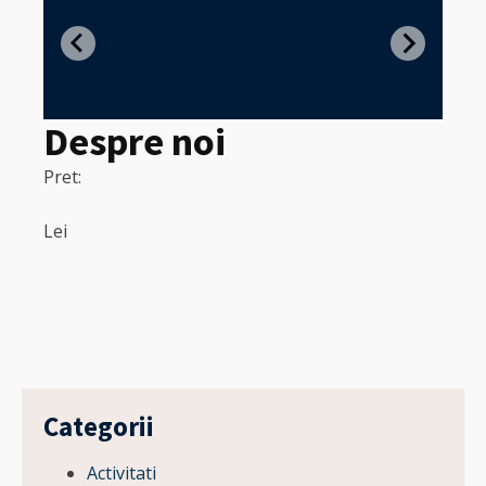
Z
in
Despre noi
Pret:
320
Pret:
Lei
Lei
Categorii
Activitati