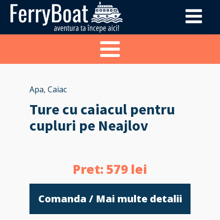
Apa
,
Caiac
Ture cu caiacul pentru
cupluri pe Neajlov
Pret:
579
lei
Comanda / Mai multe detalii