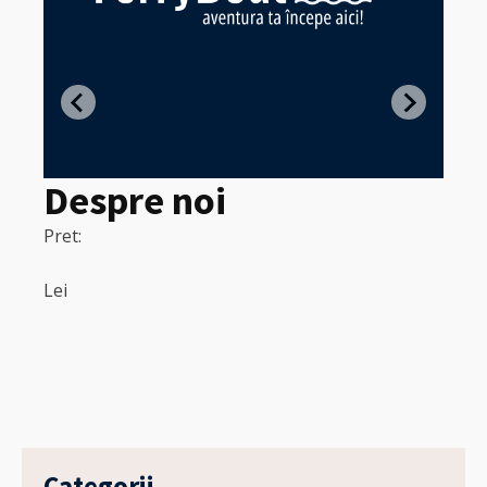
Z
in
Despre noi
Pret:
320
Pret:
Lei
Lei
Categorii