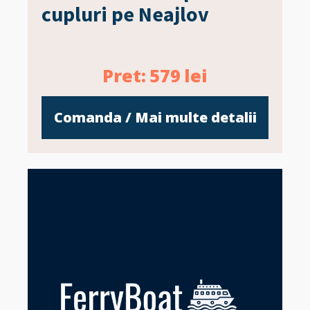
cupluri pe Neajlov
Pret:
579
lei
Comanda / Mai multe detalii